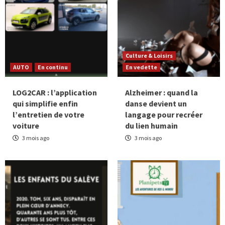
Culture & Loisirs
AUTO
En continu
En vedette
LOG2CAR : l’application
Alzheimer : quand la
qui simplifie enfin
danse devient un
l’entretien de votre
langage pour recréer
voiture
du lien humain
3 mois ago
3 mois ago