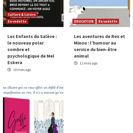
Culture & Loisirs
En vedette
EDUCATION
En vedette
Les Enfants du Salève :
Les aventures de Rex et
le nouveau polar
Minou : l’humour au
sombre et
service du bien-être
psychologique de Mel
animal
Eskera
11 mois ago
10 mois ago