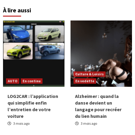
À lire aussi
Culture & Loisirs
AUTO
En continu
En vedette
LOG2CAR : l’application
Alzheimer : quand la
qui simplifie enfin
danse devient un
l’entretien de votre
langage pour recréer
voiture
du lien humain
3 mois ago
3 mois ago