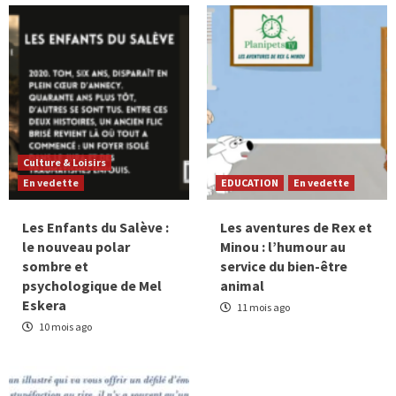
Culture & Loisirs
En vedette
EDUCATION
En vedette
Les Enfants du Salève :
Les aventures de Rex et
le nouveau polar
Minou : l’humour au
sombre et
service du bien-être
psychologique de Mel
animal
Eskera
11 mois ago
10 mois ago