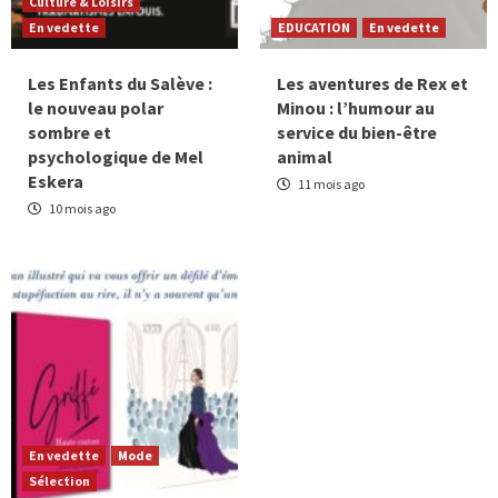
Culture & Loisirs
En vedette
EDUCATION
En vedette
Les Enfants du Salève :
Les aventures de Rex et
le nouveau polar
Minou : l’humour au
sombre et
service du bien-être
psychologique de Mel
animal
Eskera
11 mois ago
10 mois ago
En vedette
Mode
Sélection