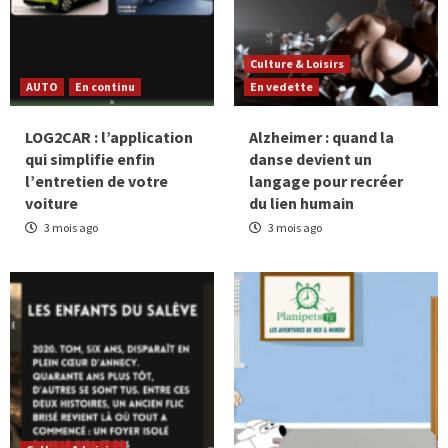
Culture & Loisirs
AUTO
En continu
En vedette
LOG2CAR : l’application
Alzheimer : quand la
qui simplifie enfin
danse devient un
l’entretien de votre
langage pour recréer
voiture
du lien humain
3 mois ago
3 mois ago