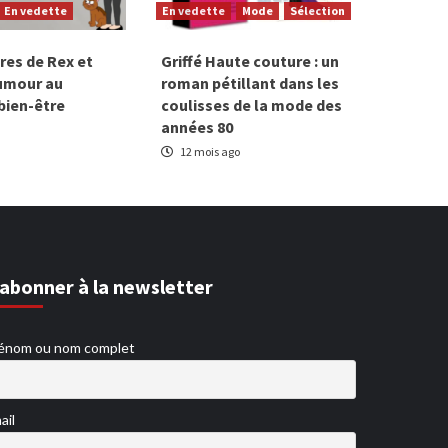
En vedette
En vedette
Mode
Sélection
res de Rex et
Griffé Haute couture : un
humour au
roman pétillant dans les
 bien-être
coulisses de la mode des
années 80
12 mois ago
’abonner à la newsletter
énom ou nom complet
ail