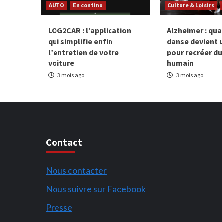
AUTO
En continu
Culture & Loisirs
LOG2CAR : l’application
Alzheimer : qua
qui simplifie enfin
danse devient 
l’entretien de votre
pour recréer du
voiture
humain
3 mois ago
3 mois ago
Contact
Nous contacter
Nous suivre sur Facebook
Presse