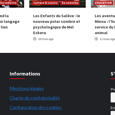
En vedette
Culture & Loisirs
En vedette
EDUCATION
nd la
Les Enfants du Salève : le
Les aventu
un langage
nouveau polar sombre et
Minou : l’
 lien
psychologique de Mel
service du
Eskera
animal
10 mois ago
11 mois ago
Informations
S
Mentions légales
Pr
Charte de confidentialité
Configuration des cookies
Em