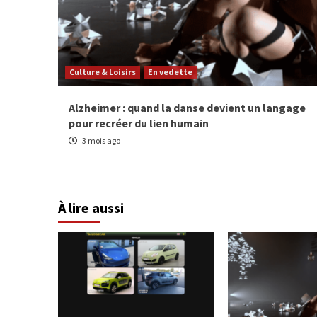
Culture & Loisirs
En vedette
Alzheimer : quand la danse devient un langage
pour recréer du lien humain
3 mois ago
À lire aussi