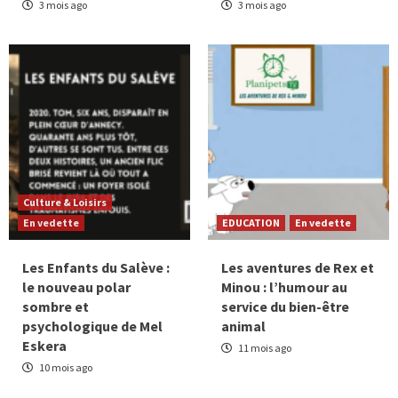
3 mois ago
3 mois ago
Culture & Loisirs
En vedette
EDUCATION
En vedette
Les Enfants du Salève :
Les aventures de Rex et
le nouveau polar
Minou : l’humour au
sombre et
service du bien-être
psychologique de Mel
animal
Eskera
11 mois ago
10 mois ago