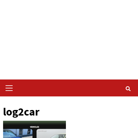
Primary
Menu
log2car