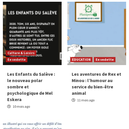
Culture & Loisirs
En vedette
EDUCATION
En vedette
Les Enfants du Salève :
Les aventures de Rex et
le nouveau polar
Minou : l’humour au
sombre et
service du bien-être
psychologique de Mel
animal
Eskera
11 mois ago
10 mois ago