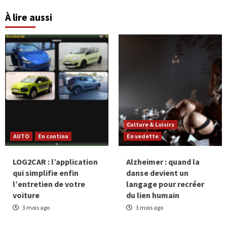
À lire aussi
Culture & Loisirs
AUTO
En continu
En vedette
LOG2CAR : l’application
Alzheimer : quand la
qui simplifie enfin
danse devient un
l’entretien de votre
langage pour recréer
voiture
du lien humain
3 mois ago
3 mois ago