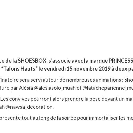
ice de la SHOESBOX, s’associe avec la marque PRINCESS
 “Talons Hauts” le vendredi 15 novembre 2019 à deux p
dînatoire sera servi autour de nombreuses animations : Sho
iffure par Alésia @alesiasolo_muah et @latacheparienne_mu
Les convives pourront alors prendre la pose devant un ma
arah @nawsa_decoration.
présente tout au long de la soirée pour immortaliser les m