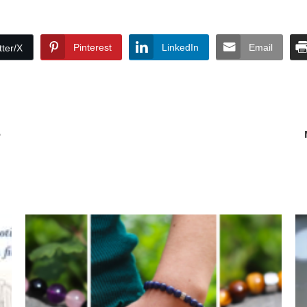
Pinterest
LinkedIn
Email
tter/X
e