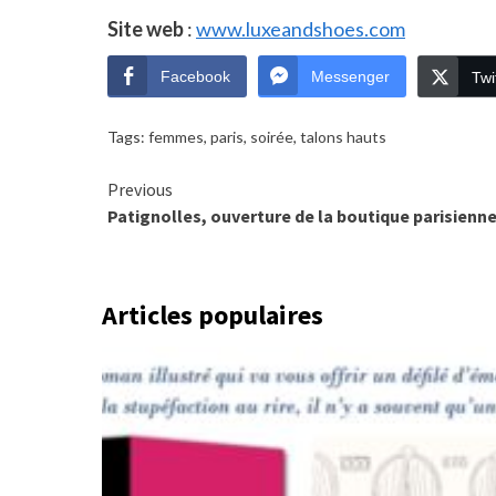
Site web
:
www.luxeandshoes.com
Facebook
Messenger
Twi
Tags:
femmes
,
paris
,
soirée
,
talons hauts
Continue
Previous
Patignolles, ouverture de la boutique parisienn
Reading
Articles populaires