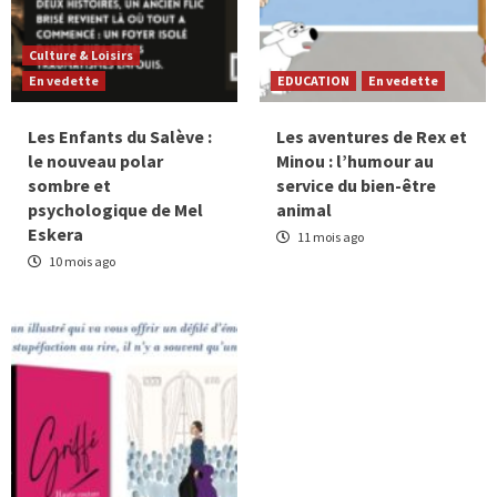
Culture & Loisirs
En vedette
EDUCATION
En vedette
Les Enfants du Salève :
Les aventures de Rex et
le nouveau polar
Minou : l’humour au
sombre et
service du bien-être
psychologique de Mel
animal
Eskera
11 mois ago
10 mois ago