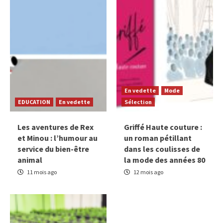
En vedette
Mode
EDUCATION
En vedette
Sélection
Les aventures de Rex
Griffé Haute couture :
et Minou : l’humour au
un roman pétillant
service du bien-être
dans les coulisses de
animal
la mode des années 80
11 mois ago
12 mois ago