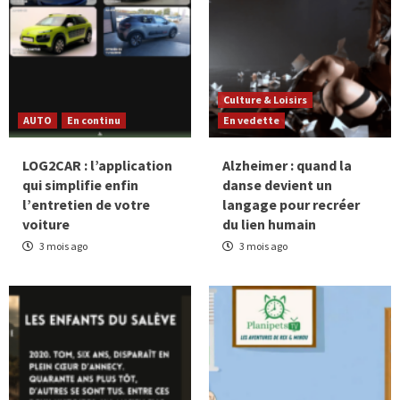
Culture & Loisirs
AUTO
En continu
En vedette
LOG2CAR : l’application
Alzheimer : quand la
qui simplifie enfin
danse devient un
l’entretien de votre
langage pour recréer
voiture
du lien humain
3 mois ago
3 mois ago