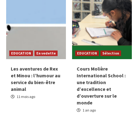
EDUCATION
En vedette
EDUCATION
Sélection
Les aventures de Rex
Cours Molière
et Minou : l’humour au
International School :
service du bien-être
une tradition
animal
d’excellence et
d’ouverture sur le
11 mois ago
monde
1 an ago