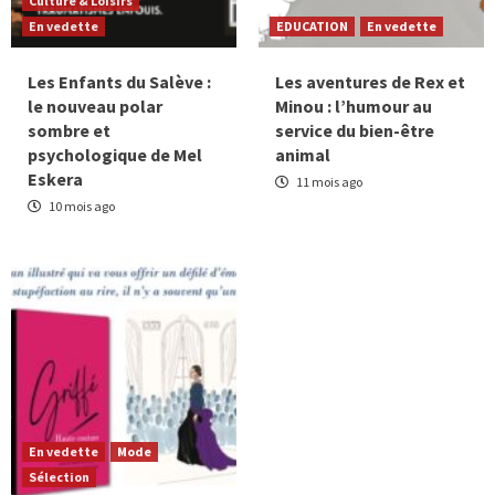
Culture & Loisirs
En vedette
EDUCATION
En vedette
Les Enfants du Salève :
Les aventures de Rex et
le nouveau polar
Minou : l’humour au
sombre et
service du bien-être
psychologique de Mel
animal
Eskera
11 mois ago
10 mois ago
En vedette
Mode
Sélection