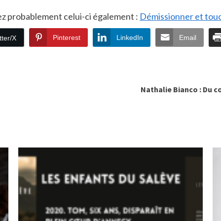
rez probablement celui-ci également :
Démissionner et touc
Pinterest
LinkedIn
Email
tter/X
Nathalie Bianco : Du c