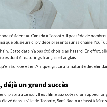
hone résident au Canada à Toronto. Il possède de nombreus
insi que plusieurs clip vidéos présents sur sa chaîne YouTu
hain. Cette date n’a pas été choisie au hasard. En effet, el
tres dont 6 featurings français et anglais
u’en Europe et en Afrique, grâce à la maturité déceler dan
t, déjà un grand succès
 clip sorti à ce jour. Il est filmé aux côtés d’un rappeur 
 élevé dans la ville de Toronto, Sami Bad-x a réussi à fair