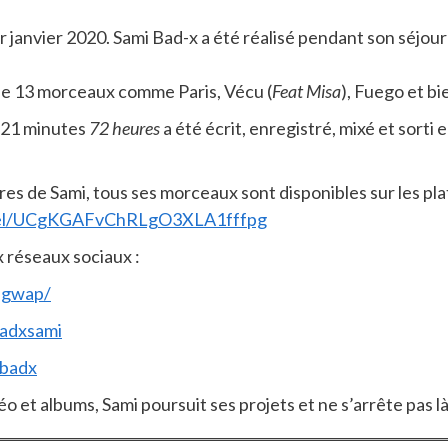
 1er janvier 2020. Sami Bad-x a été réalisé pendant son séjo
 de 13 morceaux comme Paris, Vécu (
Feat Misa
), Fuego et bi
 21 minutes
72 heures
a été écrit, enregistré, mixé et sorti 
tres de Sami, tous ses morceaux sont disponibles sur les pl
nel/UCgKGAFvChRLgO3XLA1fffpg
 réseaux sociaux :
igwap/
adxsami
.badx
o et albums, Sami poursuit ses projets et ne s’arrête pas là