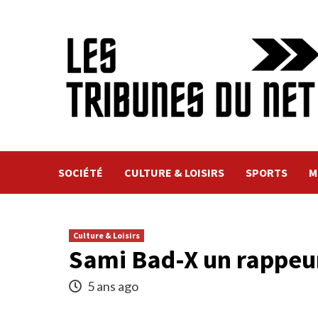
Skip
to
content
SOCIÉTÉ
CULTURE & LOISIRS
SPORTS
M
Culture & Loisirs
Sami Bad-X un rappeur
5 ans ago