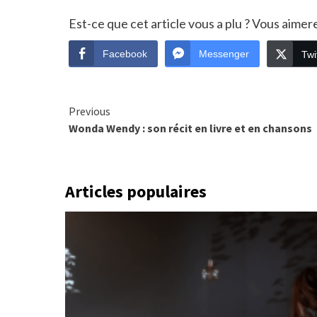
Est-ce que cet article vous a plu ? Vous aime
Facebook
Messenger
Twi
Continue
Previous
Wonda Wendy : son récit en livre et en chansons
Reading
Articles populaires