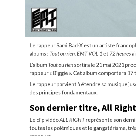
Le rappeur Sami Bad-X est un artiste francop
albums :
Tout ou rien, EMT VOL 1
et
72 heures
a
L’album
Tout ou rien
sortira le 21 mai 2021 proc
rappeur « Biggie ». Cet album comportera 17 ti
Le rappeur parvient à étendre sa musique jusq
des principes fondamentaux.
Son dernier titre, All Righ
Le clip vidéo
ALL RIGHT
représente son dernier
toutes les polémiques et le gangstérisme, très